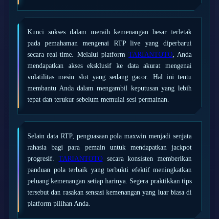
Stokke
Sudocrem
Kunci sukses dalam meraih kemenangan besar terletak
Sumimo
pada pemahaman mengenai RTP live yang diperbarui
secara real-time. Melalui platform
TARIANTOTO
, Anda
Sunnylife
mendapatkan akses eksklusif ke data akurat mengenai
Sun-Staches
volatilitas mesin slot yang sedang gacor. Hal ini tentu
membantu Anda dalam mengambil keputusan yang lebih
Swimava
tepat dan terukur sebelum memulai sesi permainan.
T
Tommee Tippee
Selain data RTP, penguasaan pola maxwin menjadi senjata
Trunki
rahasia bagi para pemain untuk mendapatkan jackpot
progresif.
TARIANTOTO
secara konsisten memberikan
Tutti Bambini
panduan pola terbaik yang terbukti efektif meningkatkan
Twistshake
peluang kemenangan setiap harinya. Segera praktikkan tips
tersebut dan rasakan sensasi kemenangan yang luar biasa di
TY Toys
platform pilihan Anda.
U