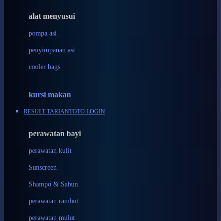
K
alat menyusui
Kiddycuts
pompa asi
Kumon
penyimpanan asi
L
cooler bags
Leapfrog
kursi makan
Leclerc
RESULT TARIANTOTO LOGIN
Lee Vierra
Lillebaby
perawatan bayi
Little Bird Told Me
perawatan kulit
Little Miss Janis
Sunscreen
London Taxi
Shampo & Sabun
Love To Dream
perawatan rambut
perawatan mulut
M