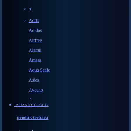
A
Addo
Adidas
Airfree
Alamii
Amara
Aqua Scale
Asics
Aveeno
Awan
TARIANTOTO LOGIN
Azetabio
produk terbaru
B