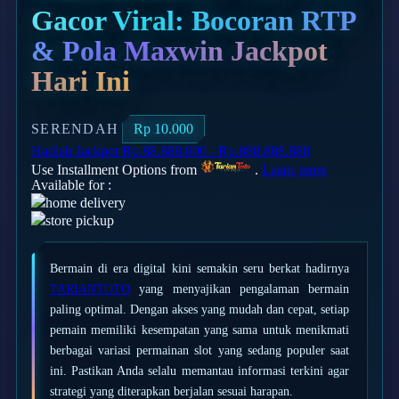
R
Gacor Viral: Bocoran RTP
Real Shades
& Pola Maxwin Jackpot
Red Castle
Hari Ini
Ribbon Madness
SERENDAH
Rp 10.000
S
Hadiah Jackpot
Rp.88.888.000
-
Rp.888.888.888
Use Installment Options from
.
Laarn more
Sebamed
Available for :
Silver Cross
home delivery
store pickup
Simply Idea
Skip Hop
Bermain di era digital kini semakin seru berkat hadirnya
TARIANTOTO
yang menyajikan pengalaman bermain
Spectra
paling optimal. Dengan akses yang mudah dan cepat, setiap
Squishmallows
pemain memiliki kesempatan yang sama untuk menikmati
berbagai variasi permainan slot yang sedang populer saat
Starbooks
ini. Pastikan Anda selalu memantau informasi terkini agar
Stick-O
strategi yang diterapkan berjalan sesuai harapan.