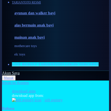
TARIANTOTO RESMI
Mustela
ayunan dan walker bayi
My Buddy Tag
My K
alas bermain anak bayi
N
mainan anak bayi
Naif
mothercare toys
Nike
elc toys
Nordic Natural
LIVE RESULT TARIANTOTO LOGIN TERCEPAT
Nuby
Akun Saya
Nuna
Masuk
lewati ke Konten
O
download apps
download app from:
Oh Ma Grain
gift registry
Okiedog
Bahasa