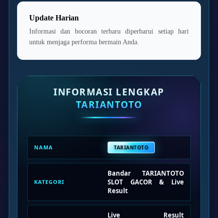
Yamatoya
Update Harian
Z
Informasi dan bocoran terbaru diperbarui setiap hari
untuk menjaga performa bermain Anda.
Zaxy
Zoggs
0-9
INFORMASI LENGKAP
4Moms
TARIANTOTO
59S
NAMA
TARIANTOTO
Bandar TARIANTOTO
SLOT GACOR & Live
KATEGORI
Result
Live Result