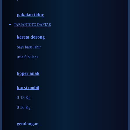
Down To Earth
Drew
pakaian tidur
Dr. Brown's
TARIANTOTO DAFTAR
E
kereta dorong
ELC
bayi baru lahir
Ergobaby
usia 6 bulan+
Expert Care
koper anak
Ezyroller
kursi mobil
F
0-13 Kg
Felt So Sweet
0-36 Kg
Fisher Price
Flipper
gendongan
Friends Of Sally