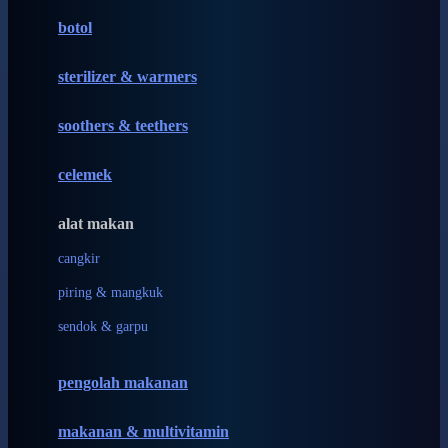
Hegen
botol
Hot Wheels
sterilizer & warmers
Hybrid
soothers & teethers
I
Inlacta DHA
celemek
Interlac
alat makan
Ivenet
cangkir
J
piring & mangkuk
Jack N Jill
sendok & garpu
Joie
pengolah makanan
Joolz
Jujube
makanan & multivitamin