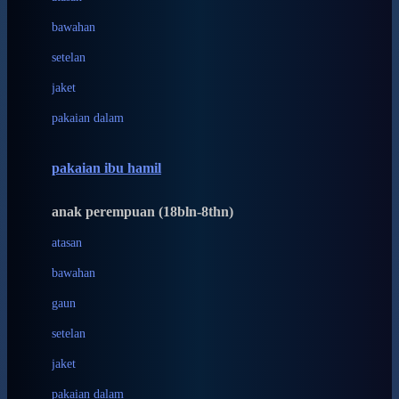
Cetaphil
bawahan
Chicco
setelan
Childlife
jaket
Clevamama
pakaian dalam
Cocolatte
Cottonseeds
pakaian ibu hamil
Cozy N Safe
anak perempuan (18bln-8thn)
Crane
atasan
Cybex
bawahan
D
gaun
Dae Organics
setelan
Docare
jaket
Doona
pakaian dalam