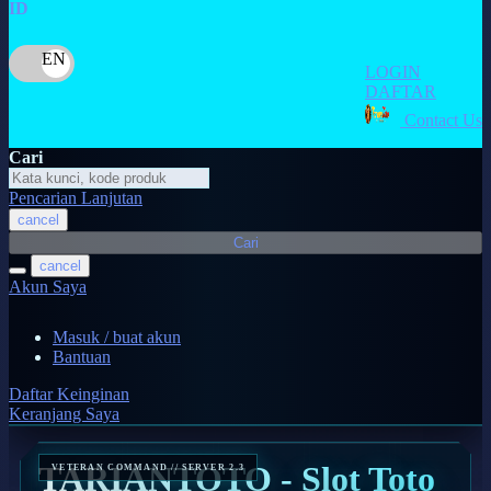
ID
P
Peachy
LOGIN
DAFTAR
Phil & Ted's
Contact Us
Philips Avent
Cari
Pigeon
Pencarian Lanjutan
Playgro
cancel
Cari
Poled Global
cancel
Akun Saya
Ponycycle
Puma
Masuk / buat akun
Bantuan
Pureats
Daftar Keinginan
Q
Keranjang Saya
QV Baby
TARIANTOTO - Slot Toto