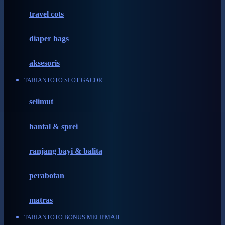
travel cots
G
diaper bags
Gb
Geko
aksesoris
Graco
TARIANTOTO SLOT GACOR
Gund
selimut
H
bantal & sprei
Habbie
Haenim
ranjang bayi & balita
Happy Horse
perabotan
Happy Tummy
Hauck
matras
Havaianas
TARIANTOTO BONUS MELIPMAH