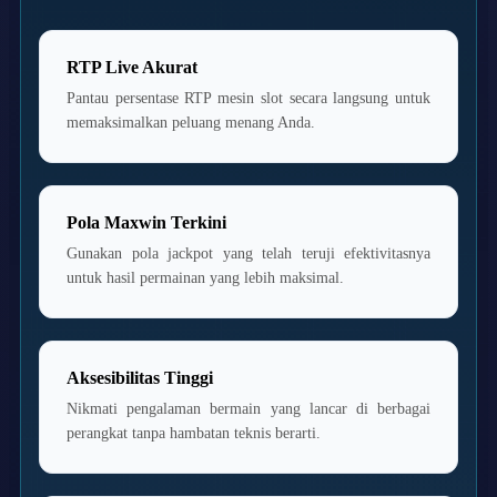
RTP Live Akurat
V
Pantau persentase RTP mesin slot secara langsung untuk
memaksimalkan peluang menang Anda.
Veja
Vitaflow
Vtech
Pola Maxwin Terkini
W
Gunakan pola jackpot yang telah teruji efektivitasnya
untuk hasil permainan yang lebih maksimal.
Waterland
Wellness
X
Aksesibilitas Tinggi
Nikmati pengalaman bermain yang lancar di berbagai
Xootz
perangkat tanpa hambatan teknis berarti.
Y