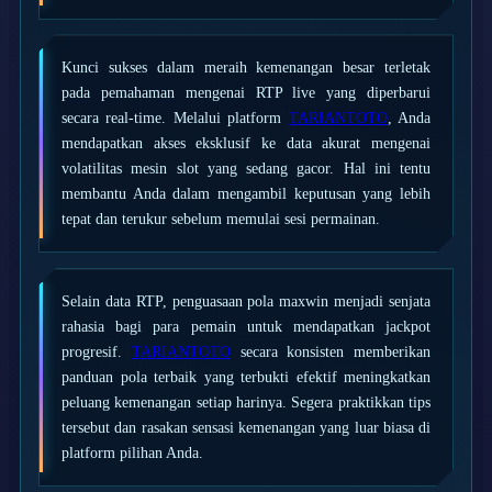
Stokke
Sudocrem
Kunci sukses dalam meraih kemenangan besar terletak
Sumimo
pada pemahaman mengenai RTP live yang diperbarui
secara real-time. Melalui platform
TARIANTOTO
, Anda
Sunnylife
mendapatkan akses eksklusif ke data akurat mengenai
Sun-Staches
volatilitas mesin slot yang sedang gacor. Hal ini tentu
membantu Anda dalam mengambil keputusan yang lebih
Swimava
tepat dan terukur sebelum memulai sesi permainan.
T
Tommee Tippee
Selain data RTP, penguasaan pola maxwin menjadi senjata
rahasia bagi para pemain untuk mendapatkan jackpot
Trunki
progresif.
TARIANTOTO
secara konsisten memberikan
Tutti Bambini
panduan pola terbaik yang terbukti efektif meningkatkan
peluang kemenangan setiap harinya. Segera praktikkan tips
Twistshake
tersebut dan rasakan sensasi kemenangan yang luar biasa di
TY Toys
platform pilihan Anda.
U