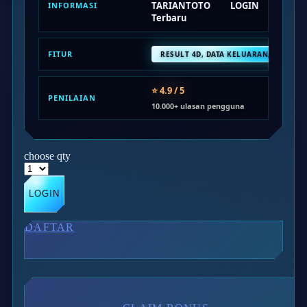
TARIANTOTO LOGIN
INFORMASI
Terbaru
FITUR
RESULT 4D, DATA KELUARAN, STATIST
⭐ 4.9 / 5
PENILAIAN
10.000+ ulasan pengguna
choose qty
LOGIN
DAFTAR