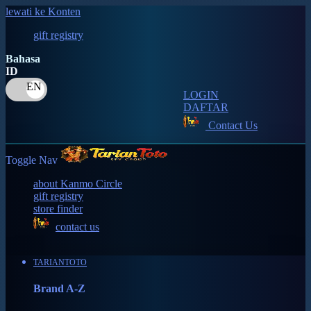
lewati ke Konten
gift registry
Bahasa
ID
LOGIN
DAFTAR
Contact Us
Toggle Nav
about Kanmo Circle
gift registry
store finder
contact us
TARIANTOTO
Brand A-Z