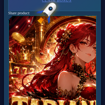
CLAIM BONUS
Share product: