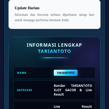
Yamatoya
Update Harian
Z
Informasi dan bocoran terbaru diperbarui setiap hari
untuk menjaga performa bermain Anda.
Zaxy
Zoggs
0-9
INFORMASI LENGKAP
4Moms
TARIANTOTO
59S
NAMA
TARIANTOTO
Bandar TARIANTOTO
SLOT GACOR & Live
KATEGORI
Result
Live Result