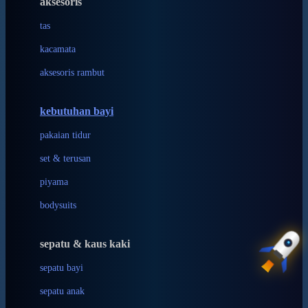
aksesoris
Baabaasheepz
tas
Babiators
kacamata
Baby Dove
aksesoris rambut
Baby Jogger
Baby Rovega
kebutuhan bayi
Babybee
pakaian tidur
Banana Boat
set & terusan
Banz
piyama
Barbie
bodysuits
Beaba
Beauty Barn
sepatu & kaus kaki
Bio Oil
sepatu bayi
Biolane
sepatu anak